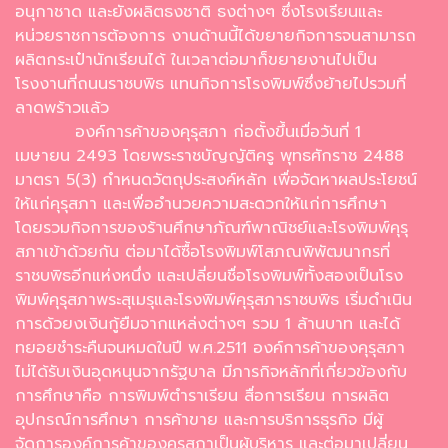
อนุกาชาด และยังผลิตธงชาติ ธงต่างๆ ซึ่งโรงเรียนและ
หน่วยราชการต้องการ งานด้านนี้ได้ขยายกิจการจนสามารถ
ผลิตกระเป๋านักเรียนได้ ในเวลาต่อมาก็ขยายงานไปเป็น
โรงงานที่ถนนราชบพิธ แทนกิจการโรงพิมพ์ซึ่งย้ายไปรวมที่
ลาดพร้าวแล้ว
องค์การค้าของคุรุสภา ก่อตั้งขึ้นเมื่อวันที่ 1
เมษายน 2493 โดยพระราชบัญญัติครู พุทธศักราช 2488
มาตรา 5(3) กำหนดวัตถุประสงค์หลัก เพื่อจัดหาผลประโยชน์
ให้แก่คุรุสภา และเพื่ออำนวยความสะดวกให้แก่การศึกษา
โดยรวมกิจการของร้านศึกษาภัณฑ์พาณิชย์และโรงพิมพ์คุรุ
สภาเข้าด้วยกัน ต่อมาได้ซื้อโรงพิมพ์โสภณพิพัฒนากรที่
ราชบพิธอีกแห่งหนึ่ง และเปลี่ยนชื่อโรงพิมพ์ทั้งสองเป็นโรง
พิมพ์คุรุสภาพระสุเมรุและโรงพิมพ์คุรุสภาราชบพิธ เริ่มดำเนิน
การด้วยงเงินกู้ยืมจากแหล่งต่างๆ รวม 1 ล้านบาท และได้
ทยอยชำระคืนจนหมดในปี พ.ศ.2511 องค์การค้าของคุรุสภา
ไม่ได้รับเงินอุดหนุนจากรัฐบาล มีภารกิจหลักที่เกี่ยวข้องกับ
การศึกษาคือ การพิมพ์ตำราเรียน สื่อการเรียน การผลิต
อุปกรณ์การศึกษา การค้าขาย และการบริการธุรกิจ มีผู้
จัดการองค์การค้าของคุรุสภาเป็นผู้บริหาร และต่อมาเปลี่ยน