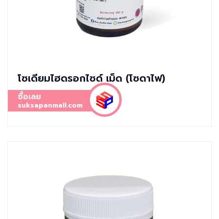
โซเดียมไฮดรอกไซด์ เม็ด (โซดาไฟ)
ซื้อเลย
suksapanmall.com