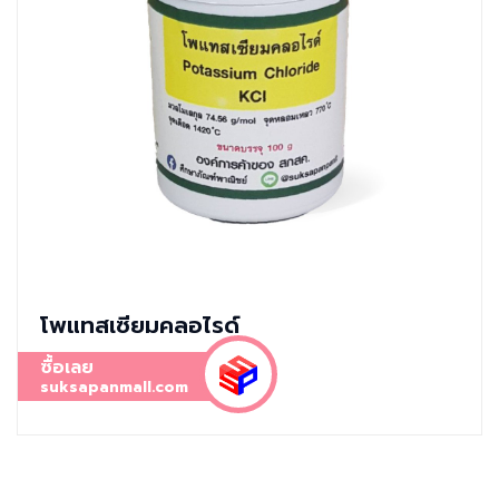
โพแทสเซียมคลอไรด์
ซื้อเลย
suksapanmall.com