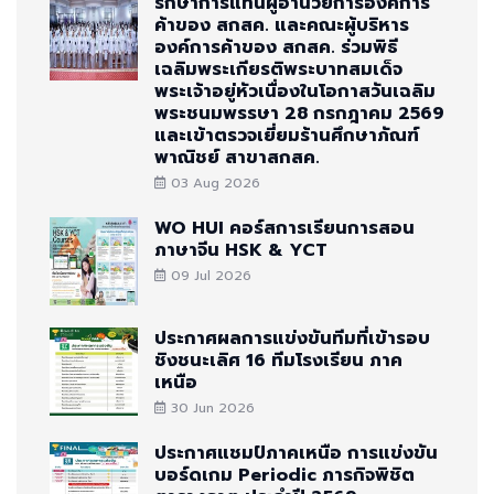
รักษาการแทนผู้อำนวยการองค์การ
ค้าของ สกสค. และคณะผู้บริหาร
องค์การค้าของ สกสค. ร่วมพิธี
เฉลิมพระเกียรติพระบาทสมเด็จ
พระเจ้าอยู่หัวเนื่องในโอกาสวันเฉลิม
พระชนมพรรษา 28 กรกฎาคม 2569
และเข้าตรวจเยี่ยมร้านศึกษาภัณฑ์
พาณิชย์ สาขาสกสค.
03 Aug 2026
WO HUI คอร์สการเรียนการสอน
ภาษาจีน HSK & YCT
09 Jul 2026
ประกาศผลการแข่งขันทีมที่เข้ารอบ
ชิงชนะเลิศ 16 ทีมโรงเรียน ภาค
เหนือ
30 Jun 2026
ประกาศแชมป์ภาคเหนือ การแข่งขัน
บอร์ดเกม Periodic ภารกิจพิชิต