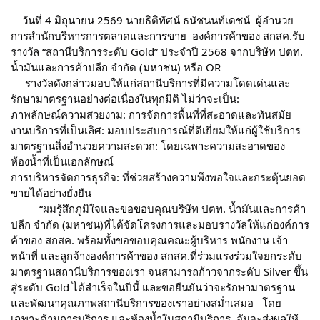
    วันที่ 4 มิถุนายน 2569 นายธิติทัศน์ ธนัชนนท์เดชน์  ผู้อำนวย
การสำนักบริหารการตลาดและการขาย  องค์การค้าของ สกสค.รับ
รางวัล “สถานีบริการระดับ Gold” ประจำปี 2568 จากบริษัท ปตท. 
น้ำมันและการค้าปลีก จำกัด (มหาชน) หรือ OR
     รางวัลดังกล่าวมอบให้แก่สถานีบริการที่มีความโดดเด่นและ
รักษามาตรฐานอย่างต่อเนื่องในทุกมิติ ไม่ว่าจะเป็น:
ภาพลักษณ์ความสวยงาม: การจัดการพื้นที่ที่สะอาดและทันสมัย
งานบริการที่เป็นเลิศ: มอบประสบการณ์ที่ดีเยี่ยมให้แก่ผู้ใช้บริการ
มาตรฐานสิ่งอำนวยความสะดวก: โดยเฉพาะความสะอาดของ
ห้องน้ำที่เป็นเอกลักษณ์
การบริหารจัดการธุรกิจ: ที่ช่วยสร้างความพึงพอใจและกระตุ้นยอด
ขายได้อย่างยั่งยืน
          “ผมรู้สึกภูมิใจและขอขอบคุณบริษัท ปตท. น้ำมันและการค้า
ปลีก จำกัด (มหาชน)ที่ได้จัดโครงการและมอบรางวัลให้แก่องค์การ
ค้าของ สกสค. พร้อมทั้งขอขอบคุณคณะผู้บริหาร พนักงาน เจ้า
หน้าที่ และลูกจ้างองค์การค้าของ สกสค.ที่ร่วมแรงร่วมใจยกระดับ
มาตรฐานสถานีบริการของเรา จนสามารถก้าวจากระดับ Silver ขึ้น
สู่ระดับ Gold ได้สำเร็จในปีนี้ และขอยืนยันว่าจะรักษามาตรฐาน
และพัฒนาคุณภาพสถานีบริการของเราอย่างสม่ำเสมอ   โดย
เฉพาะด้านการบริการ และห้องน้ำในสถานีบริการ  อันจะส่งผลให้